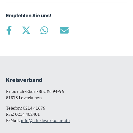
Empfehlen Sie uns!
Kreisverband
Fußbereich
Friedrich-Ebert-Straße 94-96
51373 Leverkusen
Telefon: 0214 41676
Fax: 0214 402401
E-Mail:
info@cdu-leverkusen.de