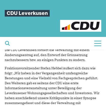
Sie sind hier
»
CDU fordert Nachbesserungen des Entwurfes der Grünsatzung
CDU Leverkusen
CDU
fordert
Nachbesserungen
des
Entwurfes
der
Grünsatzung
04.05.2023
Pressemitteilung
Toggl
Die CDU Leverkusen fordert die Verwaltung mit einem
Änderungsantrag auf, den Entwurf der Grünsatzung
nachzubessern bzw. an einigen Punkten zu ändern.
Fraktionsvorsitzender Stefan Hebbel äußert sich dazu wie
folgt: „Wir haben in der Vergangenheit umfangreiche
Beratungen und eine Vielzahl von Fachgesprächen geführt.
Des Weiteren gab es seitens der CDU eine erste
Informationsveranstaltung unter Beteiligung der
Leverkusener Wohnungsgesellschaften und Investoren. Wir
haben anschließend unsere Kritikpunkte in einer Synopse
zusammengefasst und diese der Verwaltung mit