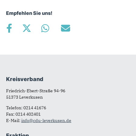
Empfehlen Sie uns!
Kreisverband
Fußbereich
Friedrich-Ebert-Straße 94-96
51373 Leverkusen
Telefon: 0214 41676
Fax: 0214 402401
E-Mail:
info@cdu-leverkusen.de
Fraktion