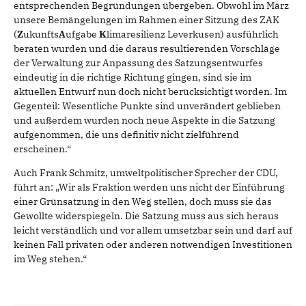
entsprechenden Begründungen übergeben. Obwohl im März
unsere Bemängelungen im Rahmen einer Sitzung des ZAK
(
Z
ukunfts
A
ufgabe
K
limaresilienz Leverkusen) ausführlich
beraten wurden und die daraus resultierenden Vorschläge
der Verwaltung zur Anpassung des Satzungsentwurfes
eindeutig in die richtige Richtung gingen, sind sie im
aktuellen Entwurf nun doch nicht berücksichtigt worden. Im
Gegenteil: Wesentliche Punkte sind unverändert geblieben
und außerdem wurden noch neue Aspekte in die Satzung
aufgenommen, die uns definitiv nicht zielführend
erscheinen.“
Auch Frank Schmitz, umweltpolitischer Sprecher der CDU,
führt an: „Wir als Fraktion werden
uns nicht der Einführung
einer Grünsatzung in den Weg stellen, doch muss sie das
Gewollte
widerspiegeln. Die Satzung muss aus sich heraus
leicht verständlich und vor allem umsetzbar
sein und darf auf
keinen Fall privaten oder anderen notwendigen Investitionen
im Weg
stehen.“